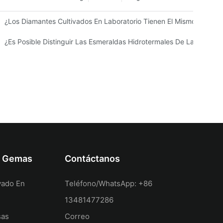
ado En Laboratorio?
¿Los Diamantes Cultivados En Laboratorio Tienen El Mismo Valor 
¿Es Posible Distinguir Las Esmeraldas Hidrotermales De Las Esmer
Y Gemas
Contáctanos
vado En
Teléfono/WhatsApp: +86
13481477286
sas
Correo