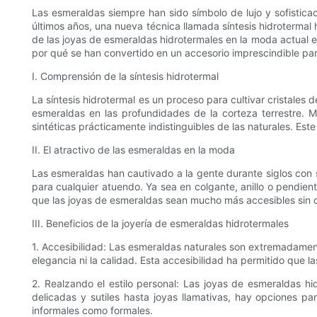
Las esmeraldas siempre han sido símbolo de lujo y sofisticac
últimos años, una nueva técnica llamada síntesis hidroterma
de las joyas de esmeraldas hidrotermales en la moda actual es
por qué se han convertido en un accesorio imprescindible pa
I. Comprensión de la síntesis hidrotermal
La síntesis hidrotermal es un proceso para cultivar cristales
esmeraldas en las profundidades de la corteza terrestre. M
sintéticas prácticamente indistinguibles de las naturales. Este
II. El atractivo de las esmeraldas en la moda
Las esmeraldas han cautivado a la gente durante siglos con 
para cualquier atuendo. Ya sea en colgante, anillo o pendient
que las joyas de esmeraldas sean mucho más accesibles sin c
III. Beneficios de la joyería de esmeraldas hidrotermales
1. Accesibilidad: Las esmeraldas naturales son extremadament
elegancia ni la calidad. Esta accesibilidad ha permitido que 
2. Realzando el estilo personal: Las joyas de esmeraldas h
delicadas y sutiles hasta joyas llamativas, hay opciones pa
informales como formales.