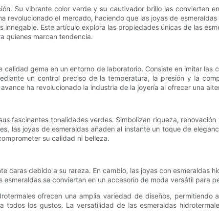
ión. Su vibrante color verde y su cautivador brillo las convierten e
l ha revolucionado el mercado, haciendo que las joyas de esmeraldas
 innegable. Este artículo explora las propiedades únicas de las esm
ra quienes marcan tendencia.
 de calidad gema en un entorno de laboratorio. Consiste en imitar las
ediante un control preciso de la temperatura, la presión y la comp
 avance ha revolucionado la industria de la joyería al ofrecer una alt
sus fascinantes tonalidades verdes. Simbolizan riqueza, renovación 
es, las joyas de esmeraldas añaden al instante un toque de eleganci
omprometer su calidad ni belleza.
e caras debido a su rareza. En cambio, las joyas con esmeraldas hid
las esmeraldas se conviertan en un accesorio de moda versátil para p
idrotermales ofrecen una amplia variedad de diseños, permitiendo a
ra todos los gustos. La versatilidad de las esmeraldas hidroterma