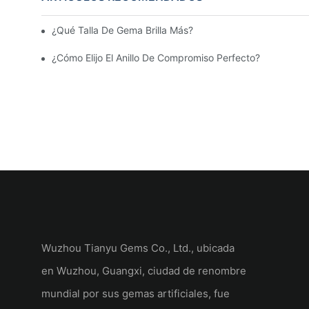
¿Qué Talla De Gema Brilla Más? Una Guía Para El Brillo Y 
¿Cómo Elijo El Anillo De Compromiso Perfecto?
Wuzhou Tianyu Gems Co., Ltd., ubicada
en Wuzhou, Guangxi, ciudad de renombre
mundial por sus gemas artificiales, fue