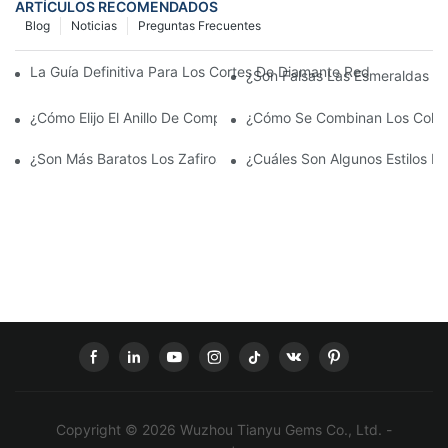
ARTÍCULOS RECOMENDADOS
Blog
Noticias
Preguntas Frecuentes
La Guía Definitiva Para Los Cortes De Diamante Redondos: Desde
¿Son Falsas Las Esmeraldas Hi
¿Cómo Elijo El Anillo De Compromiso Perfecto?
¿Cómo Se Combinan Los Collare
¿Son Más Baratos Los Zafiros Cultivados En Laboratorio Que Los
¿Cuáles Son Algunos Estilos De
Copyright © 2026 Wuzhou Tianyu Gems Co., Ltd. -