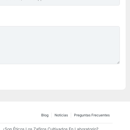
Blog
Noticias
Preguntas Frecuentes
ene El Largo Adecuado Para Mí?
¿Son Éticos Los Zafiros Cultivados En Laboratorio?