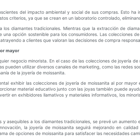
nscientes del impacto ambiental y social de sus compras. Esto ha 
stos criterios, ya que se crean en un laboratorio controlado, elimina
s a los diamantes tradicionales. Mientras que la extracción de diam
 una opción sostenible para los consumidores. Las colecciones de j
, atrayendo a clientes que valoran las decisiones de compra responsa
por mayor
ier negocio minorista. En el caso de las colecciones de joyería de 
tas pueden utilizar diversos canales de marketing, como las redes socia
sanía de la joyería de moissanita.
tal exhibir las colecciones de joyería de moissanita al por mayor 
oporcionar material educativo junto con las joyas también puede ayuda
rtir en exhibidores llamativos y materiales informativos, los minor
s y asequibles a los diamantes tradicionales, se prevé un aumento 
nnovación, la joyería de moissanita seguirá mejorando en calidad
gama de opciones de moissanita para satisfacer las necesidades camb