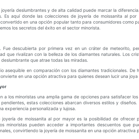
 joyería deslumbrantes y de alta calidad puede marcar la diferenci
. Es aquí donde las colecciones de joyería de moissanita al por 
ha convertido en una opción popular tanto para consumidores como pa
mos los secretos del éxito en el sector minorista.
o. Fue descubierta por primera vez en un cráter de meteorito, p
ad que rivalizan con la belleza de los diamantes naturales. Los cr
lo deslumbrante que atrae todas las miradas.
io asequible en comparación con los diamantes tradicionales. De 
nvierte en una opción atractiva para quienes desean lucir una joya l
yor
n a los minoristas una amplia gama de opciones para satisfacer los 
 pendientes, estas colecciones abarcan diversos estilos y diseños.
una experiencia personalizada y lujosa.
joyería de moissanita al por mayor es la posibilidad de ofrecer p
 los minoristas pueden acceder a importantes descuentos que pue
ionales, convirtiendo la joyería de moissanita en una opción atractiva