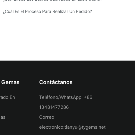
¿Cuál Es El Proceso Para Realizar Un Pedido?
Y Gemas
Contáctanos
vado En
Teléfono/WhatsApp: +86
13481477286
sas
Correo
electrónico:
tianyu@tygems.net