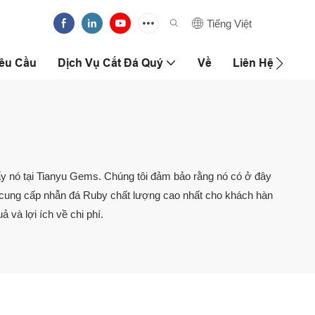
Tiếng Việt
Yêu Cầu
Dịch Vụ Cắt Đá Quý
Về
Liên Hệ Với Ch
ấy nó tại Tianyu Gems. Chúng tôi đảm bảo rằng nó có ở đây
c cung cấp nhẫn đá Ruby chất lượng cao nhất cho khách hàn
 và lợi ích về chi phí.