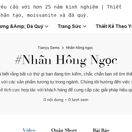
yêu cầu với hơn 25 năm kinh nghiệm | Thiết
nhân tạo, moissanite và đá quý.
ơng &amp; Đá Quý
Trang Sức
Thiết Kế Theo 
Tianyu Gems
Nhẫn hồng ngọc
#Nhẫn Hồng Ngọc
 biết rằng bất cứ thứ gì bạn đang tìm kiếm, chắc chắn bạn sẽ tìm th
 so với các sản phẩm tương tự trong ngành. Chúng tôi hướng đến việ
 sẽ tích cực hợp tác với khách hàng để cung cấp các giải pháp hiệu quả
0 nội dung
0 lượt xem
Video
Quần Short
Bài Báo