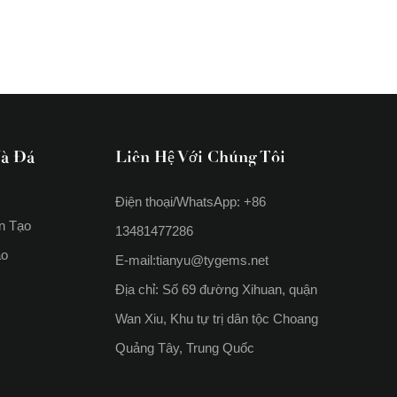
à Đá
Liên Hệ Với Chúng Tôi
Điện thoại/WhatsApp: +86
n Tạo
13481477286
ạo
E-mail:
tianyu@tygems.net
Địa chỉ: Số 69 đường Xihuan, quận
Wan Xiu, Khu tự trị dân tộc Choang
Quảng Tây, Trung Quốc