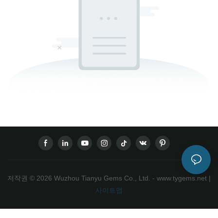
저작권 © 2026 Wuzhou Tianyu Gems Co., Ltd. - www.tygems.net |
사이트맵