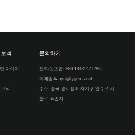
 보석
문의하기
한 다이아
전화/왓츠앱: +86 13481477286
이메일:
tianyu@tygems.net
 보석
주소: 중국 광시좡족 자치구 완슈구 시
환로 69번지