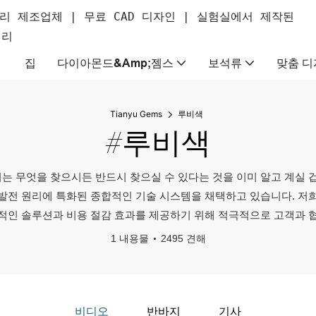
리 제조업체 | 무료 CAD 디자인 | 실험실에서 제작된
얼리
집
다이아몬드&amp;젬스
보석류
맞춤 디
Tianyu Gems
루비색
#루비색
는 무엇을 찾으시든 반드시 찾으실 수 있다는 것을 이미 알고 계실 겁
발전 원리에 특화된 종합적인 기술 시스템을 채택하고 있습니다. 저
적인 솔루션과 비용 절감 효과를 제공하기 위해 적극적으로 고객과 
1 내용물
2495 견해
비디오
반바지
기사