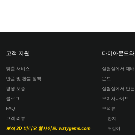
고객 지원
다이아몬드와
맞춤 서비스
실험실에서 재배
반품 및 환불 정책
몬드
평생 보증
실험실에서 만든
블로그
모이사나이트
FAQ
보석류
고객 리뷰
- 반지
보석 3D 비디오
웹사이트: wztygems.com
- 귀걸이