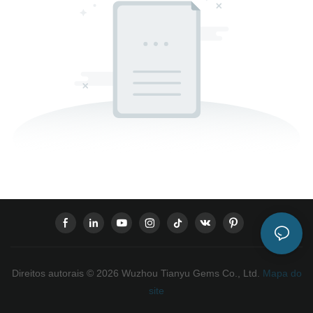
Direitos autorais © 2026 Wuzhou Tianyu Gems Co., Ltd.
Mapa do
site