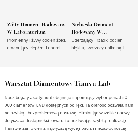
Żółty Diament Hodowany
Niebieski Diament
W Laboratorium
Hodowany W
Laboratorium
Promienny i żywy odcień żółci,
Uderzający i rzadki odcień
D
emanujący ciepłem i energią,
błękitu, tworzący unikalną i
r
atrakcyjny dla klientów
hipnotyzującą biżuterię.
m
poszukujących odważnych i
Elegancki i wszechstronny,
n
niepowtarzalnych ozdób.
pasuje zarówno do
z
Przystępna cena w
nowoczesnych, jak i
o
Warsztat Diamentowy Tianyu Lab
porównaniu z naturalnymi
klasycznych aranżacji,
t
żółtymi diamentami, stanowi
trafiając w gusta szerokiego
i
Nasz bogaty asortyment obejmuje imponujący wybór ponad 50
doskonałą propozycję dla
grona odbiorców. Wysoka
p
000 diamentów CVD dostępnych od ręki. Ta obfitość pozwala nam
klientów poszukujących
przejrzystość i blask,
w
na szybką i bezproblemową dostawę, eliminując wszelkie obawy
wysokiej jakości, przystępnych
podkreślające piękno
O
dotyczące dostępności towaru i umożliwiając szybką realizację
cenowo opcji. Wyjątkowa
niebieskiego odcienia,
p
Państwa zamówień z najwyższą wydajnością i niezawodnością.
trwałość i odporność,
urzekają wymagających
o