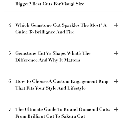
Bigger? Best Cuts For Visual Size
4
Which Gemstone Cut Sparkles The Most? A
Guide To Brilliance And Fire
5
Gemstone Cut Vs Shape: What’s The
Difference And Why It Matters
6
How To Choose A Custom Engagement Ring
That Fits Your Style And Lifestyle
7
The Ultimate Guide To Round Dimaond Cuts:
From Brilliant Cut To Sakura Cut