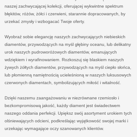
naszej zachwycającej kolekcji, oferującej wykwintne spektrum
błękitów, różów, żółci i czerwieni, starannie dopracowanych, by
urzekać zmysły i wzbogacać Twoje oferty.
Wyobraź sobie elegancję naszych zachwycających niebieskich
diamentów, przywodzących na myśl głębiny oceanu, lub delikatny
urok naszych pudroworóżowych diamentów, emanujących
wdziękiem i wyrafinowaniem. Rozkoszuj się blaskiem naszych
żywych żółtych diamentów, przywodzących na myśl ciepło słońca,
lub płomienną namiętnością ucieleśnioną w naszych luksusowych
czerwonych diamentach, symbolizujących miłość i witalność.
Dzięki naszemu zaangażowaniu w niezrównane rzemiosło i
bezkompromisową jakość, każdy diament jest świadectwem
naszego oddania perfekcji. Upiększ swój asortyment urokiem tych
olśniewających odcieni, podkreślając wyjątkowość swojej marki i
urzekając wymagające oczy szanowanych klientów.