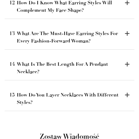
12
How Do I Know What Earring Styles Will
Complement My Face Shape?
13
What Are The Must-Have Earring Styles For
Every Fashion-Forward Woman?
14
What Is The Best Length For A Pendant
Necklace?
15
How Do You Layer Necklaces With Different
Styles?
Zostaw Wiadomość