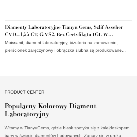
Diamenty Laboratoryjne Tianyu Gems, Szlif Asscher
CVD--1,55 CT, G/VS2, Bez Certyfikatu IGI. W
Magazynie.
Moissanit, diament laboratoryjny, biżuteria na zamówienie,
pierścionek zaręczynowy i obrączka ślubna są produkowane
ściśle według międzynarodowych standardów. Zaprojektowane
przez innowacyjnych projektantów i kontrolowane przez
inspektorów kontroli jakości, diamenty Tianyu Promotion Lab
Grown Diamond Stock Asscher w szlifie CVD--1,55 CT -G/VS2,
bez diamentów laboratoryjnych, posiadają certyfikat IGI i
PRODUCT CENTER
charakteryzują się atrakcyjnym wyglądem i odpornością na upływ
czasu. Dzięki tym doskonałym cechom, diamenty te zapewnią
Popularny Kolorowy Diament
użytkownikom dużą wygodę.
Laboratoryjny
Witamy w TianyuGems, gdzie blask spotyka się z kalejdoskopem
barw w świecie diamentów hodowanych. Zanurz się w uroku