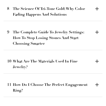
8
The Science Of Tri-Tone Gold: Why Color
Fading Happens And Solutions
9
The Complete Guide To Jewelry Settings:
How To Stop Losing Stones And Start
Choosing Smarter
10
What Are The Materials Used In Fine
Jewelry?
11
How Do I Choose The Perfect Engagement
Ring?