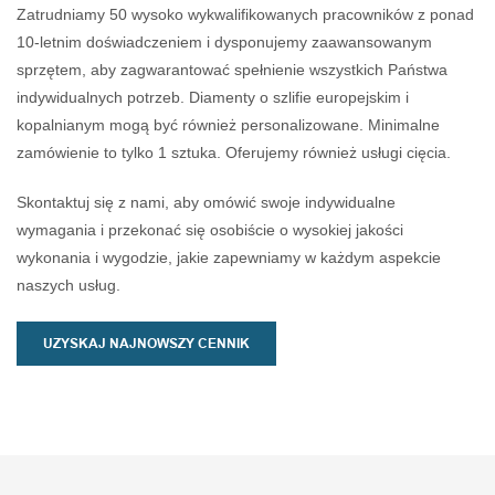
gwarantujące długotrwałe
klientów.
u
Zatrudniamy 50 wysoko wykwalifikowanych pracowników z ponad
piękno i atrakcyjność, czynią
10-letnim doświadczeniem i dysponujemy zaawansowanym
je niezawodnym wyborem na
sprzętem, aby zagwarantować spełnienie wszystkich Państwa
co dzień.
indywidualnych potrzeb. Diamenty o szlifie europejskim i
kopalnianym mogą być również personalizowane. Minimalne
zamówienie to tylko 1 sztuka. Oferujemy również usługi cięcia.
Skontaktuj się z nami, aby omówić swoje indywidualne
wymagania i przekonać się osobiście o wysokiej jakości
wykonania i wygodzie, jakie zapewniamy w każdym aspekcie
naszych usług.
UZYSKAJ NAJNOWSZY CENNIK