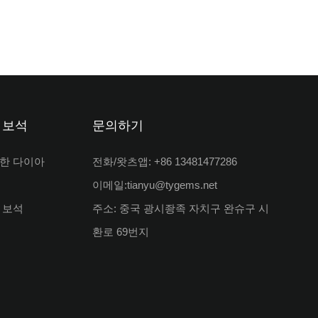
 보석
문의하기
한 다이아
전화/왓츠앱: +86 13481477286
이메일:
tianyu@tygems.net
 보석
주소: 중국 광시좡족 자치구 완슈구 시
환로 69번지