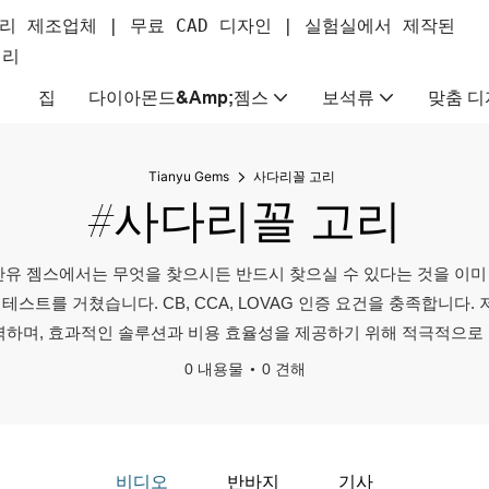
리 제조업체 | 무료 CAD 디자인 | 실험실에서 제작된
얼리
집
다이아몬드&amp;젬스
보석류
맞춤 디
Tianyu Gems
사다리꼴 고리
#사다리꼴 고리
유 젬스에서는 무엇을 찾으시든 반드시 찾으실 수 있다는 것을 이미 
테스트를 거쳤습니다. CB, CCA, LOVAG 인증 요건을 충족합니다
력하며, 효과적인 솔루션과 비용 효율성을 제공하기 위해 적극적으로
0 내용물
0 견해
비디오
반바지
기사