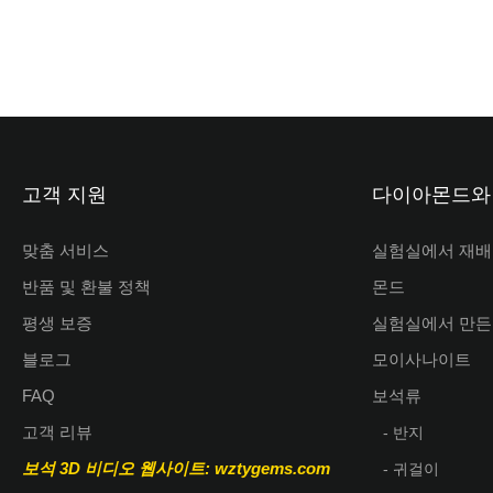
고객 지원
다이아몬드와
맞춤 서비스
실험실에서 재배
반품 및 환불 정책
몬드
평생 보증
실험실에서 만든
블로그
모이사나이트
FAQ
보석류
고객 리뷰
- 반지
보석 3D 비디오
웹사이트: wztygems.com
- 귀걸이