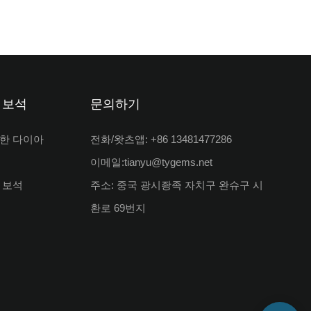
 보석
문의하기
한 다이아
전화/왓츠앱: +86 13481477286
이메일:
tianyu@tygems.net
 보석
주소: 중국 광시좡족 자치구 완슈구 시
환로 69번지