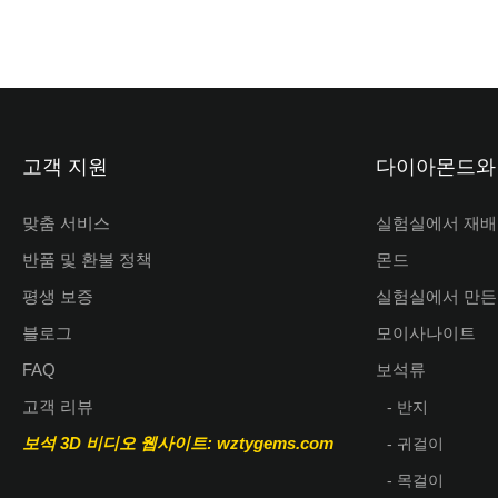
고객 지원
다이아몬드와
맞춤 서비스
실험실에서 재배
반품 및 환불 정책
몬드
평생 보증
실험실에서 만든
블로그
모이사나이트
FAQ
보석류
고객 리뷰
- 반지
보석 3D 비디오
웹사이트: wztygems.com
- 귀걸이
- 목걸이