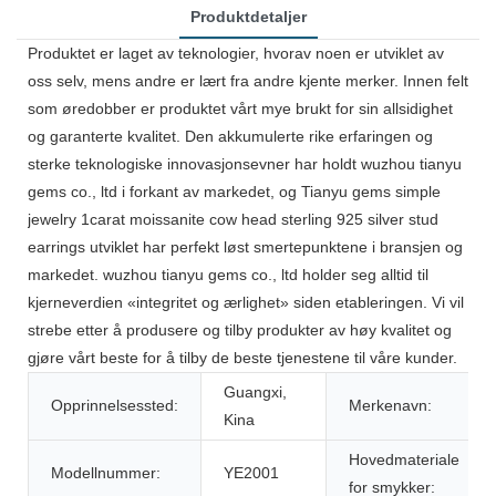
Produktdetaljer
Produktet er laget av teknologier, hvorav noen er utviklet av
oss selv, mens andre er lært fra andre kjente merker. Innen felt
som øredobber er produktet vårt mye brukt for sin allsidighet
og garanterte kvalitet. Den akkumulerte rike erfaringen og
sterke teknologiske innovasjonsevner har holdt wuzhou tianyu
gems co., ltd i forkant av markedet, og Tianyu gems simple
jewelry 1carat moissanite cow head sterling 925 silver stud
earrings utviklet har perfekt løst smertepunktene i bransjen og
markedet. wuzhou tianyu gems co., ltd holder seg alltid til
kjerneverdien «integritet og ærlighet» siden etableringen. Vi vil
strebe etter å produsere og tilby produkter av høy kvalitet og
gjøre vårt beste for å tilby de beste tjenestene til våre kunder.
Guangxi,
Opprinnelsessted:
Merkenavn:
Kina
Hovedmateriale
Modellnummer:
YE2001
for smykker: