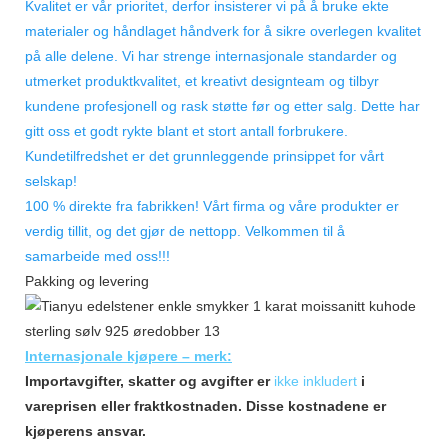
Kvalitet er vår prioritet, derfor insisterer vi på å bruke ekte
materialer og håndlaget håndverk for å sikre overlegen kvalitet
på alle delene. Vi har strenge internasjonale standarder og
utmerket produktkvalitet, et kreativt designteam og tilbyr
kundene profesjonell og rask støtte før og etter salg. Dette har
gitt oss et godt rykte blant et stort antall forbrukere.
Kundetilfredshet er det grunnleggende prinsippet for vårt
selskap!
100 % direkte fra fabrikken! Vårt firma og våre produkter er
verdig tillit, og det gjør de nettopp. Velkommen til å
samarbeide med oss!!!
Pakking og levering
Internasjonale kjøpere – merk:
Importavgifter, skatter og avgifter er
ikke inkludert
i
vareprisen eller fraktkostnaden. Disse kostnadene er
kjøperens ansvar.