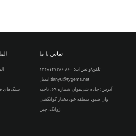
تماس با ما
الم
تلفن/واتس‌اپ: +۸۶ ۱۳۴۸۱۴۷۲۸۶
الم
tianyu@tygems.net
ایمیل:
آدرس: جاده شی‌هوان شماره ۶۹، ناحیه
سنگ‌های قی
وان شیو، منطقه خودمختار گوانگشی
ژوانگ، چین