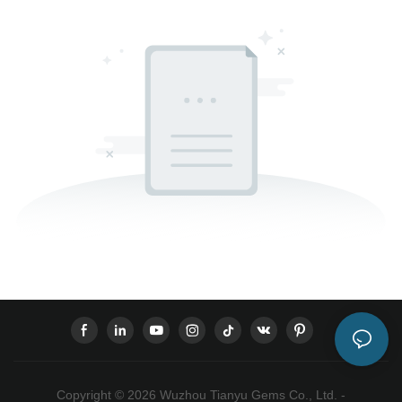
Copyright © 2026 Wuzhou Tianyu Gems Co., Ltd. -