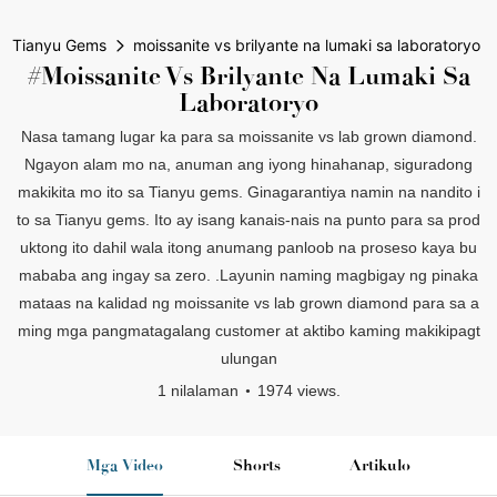
Tianyu Gems
moissanite vs brilyante na lumaki sa laboratoryo
#moissanite Vs Brilyante Na Lumaki Sa
Laboratoryo
Nasa tamang lugar ka para sa moissanite vs lab grown diamond.
Ngayon alam mo na, anuman ang iyong hinahanap, siguradong
makikita mo ito sa Tianyu gems. Ginagarantiya namin na nandito i
to sa Tianyu gems. Ito ay isang kanais-nais na punto para sa prod
uktong ito dahil wala itong anumang panloob na proseso kaya bu
mababa ang ingay sa zero. .Layunin naming magbigay ng pinaka
mataas na kalidad ng moissanite vs lab grown diamond para sa a
ming mga pangmatagalang customer at aktibo kaming makikipagt
ulungan
1 nilalaman
1974 views.
Mga Video
Shorts
Artikulo