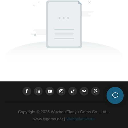
Copyright © 2026 Wuzhou Tianyu Gems Co., Ltd. -
www.tygems.net |
Webbplatskarta