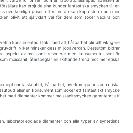
nellt värde för priset. Som en laboratorieskapad ädelsten är
rförsäljare kan erbjuda sina kunder fantastiska smycken till en
ens överkomliga priser, eftersom de kan köpa större och mer
ken blivit ett självklart val för dem som söker vackra och
na konsumenter. I takt med att hållbarhet blir allt viktigare
n gruvdrift, vilket minskar dess miljöpåverkan. Dessutom bidrar
bara aspekt av moissanit resonerar med konsumenter som är
om moissanit, återspeglar en skiftande trend mot mer etiska
xceptionella skönhet, hållbarhet, överkomliga pris och etiska
smyckesutbud eller en konsument som söker ett fantastiskt smycke
a likhet med diamanter kommer moissanitsmycken garanterat att
en, laboratorieodlade diamanter och alla typer av syntetiska