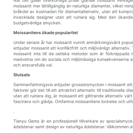
När det gäller överkomliga priser glänser moissanit verklig
moissanit mer lättillgänglig än naturliga diamanter, vilket mi
bråkdel av kostnaden för diamantalternativ, utan att kompr
invecklade designer utan att ruinera sig. Med den ökande 
budgetvänliga smycken.
Moissanitens ökade popularitet
Under senare år har moissanit vunnit anmärkningsvärd popular
erbjuder moissanit ett konfliktfritt och miljövänligt alternat
moissanit inte till de oetiska metoder som är förknippad
medvetna om de sociala och miljömässiga konsekvenserna av 
och ansvarsfulla val.
Slutsats
Sammanfattningsvis erbjuder grossistsmycken i moissanit ett 
faktorer gör det till ett attraktivt alternativ till traditione
utan att ruinera dig, är moissanit ett glittrande alternativ
fascinera och glädja. Omfamna moissanitens lockelse och utf
.
Tianyu Gems är en professionell tillverkare av specialsmyck
ädelstenar samt design av naturliga ädelstenar. Välkommen 