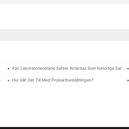
Kan Laboratorieodlade Safirer Avfärdas Som Naturliga Safirer
ta Slipningarna För Visuell Storlek
 Safirer?
Hur Går Det Till Med Produktbeställningen?