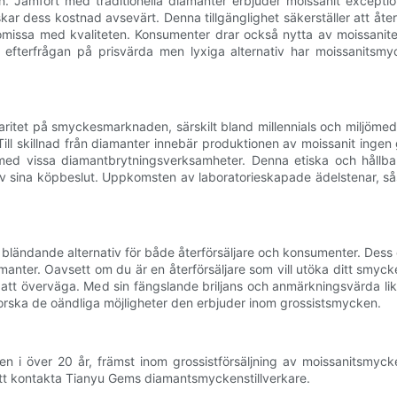
en. Jämfört med traditionella diamanter erbjuder moissanit exceptio
nskar dess kostnad avsevärt. Denna tillgänglighet säkerställer att åte
omissa med kvaliteten. Konsumenter drar också nytta av moissanit
efterfrågan på prisvärda men lyxiga alternativ har moissanitsmyc
itet på smyckesmarknaden, särskilt bland millennials och miljömedvet
iv. Till skillnad från diamanter innebär produktionen av moissanit inge
e med vissa diamantbrytningsverksamheter. Denna etiska och håll
sina köpbeslut. Uppkomsten av laboratorieskapade ädelstenar, sås
bländande alternativ för både återförsäljare och konsumenter. Dess e
lla diamanter. Oavsett om du är en återförsäljare som vill utöka ditt 
 värt att överväga. Med sin fängslande briljans och anmärkningsvärd
orska de oändliga möjligheter den erbjuder inom grossistsmycken.
en i över 20 år, främst inom grossistförsäljning av moissanitsmyck
att kontakta Tianyu Gems diamantsmyckenstillverkare.