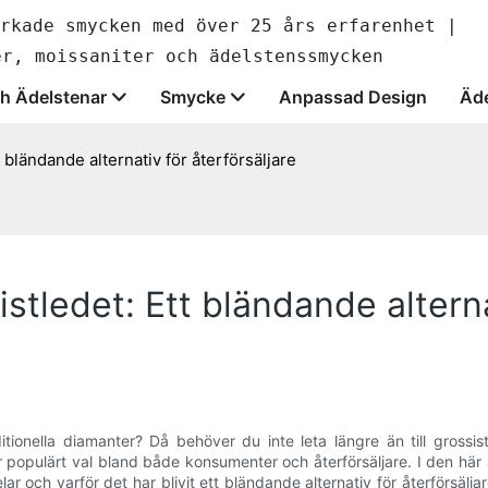
rkade smycken med över 25 års erfarenhet |
er, moissaniter och ädelstenssmycken
h Ädelstenar
Smycke
Anpassad Design
Äde
 bländande alternativ för återförsäljare
stledet: Ett bländande alterna
aditionella diamanter? Då behöver du inte leta längre än till grossi
er populärt val bland både konsumenter och återförsäljare. I den här 
r och varför det har blivit ett bländande alternativ för återförsälj