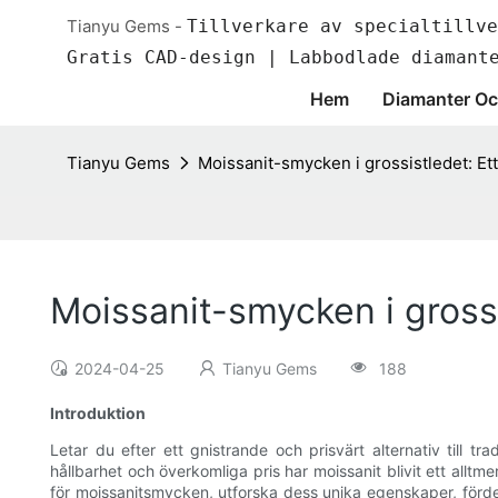
Tianyu Gems -
Tillverkare av specialtillve
Gratis CAD-design | Labbodlade diamant
Hem
Diamanter Oc
Tianyu Gems
Moissanit-smycken i grossistledet: Ett
Moissanit-smycken i grossi
2024-04-25
Tianyu Gems
188
Introduktion
Letar du efter ett gnistrande och prisvärt alternativ till tr
hållbarhet och överkomliga pris har moissanit blivit ett alltm
för moissanitsmycken, utforska dess unika egenskaper, fördela