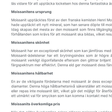
läs vidare för att upptäcka lockelsen hos denna fantastiska ä
Moissanitens ursprung
Moissanit upptäcktes först av den franske kemisten Henri Moi
hade upptäckt ett nytt mineral, som han senare döpte till mois
Idag skapas det mesta av den moissanit som finns tillgäng
förhållanden som krävs för att moissanit ska bildas, vilket resu
Moissanitens skönhet
Moissanit har en exceptionell skönhet som kan jämföras med di
Moissanit-ädelstenar har ett brytningsindex som är högre än
moissanit verkligt iögonfallande eftersom den glittrar briljant
färgspektrum mer effektivt. Denna eld ger moissanit dess fängsl
Moissanitens hållbarhet
En av de viktigaste fördelarna med moissanit är dess except
diamanter. Denna höga hållbarhetsnivå säkerställer att moissan
eller repas inte moissanit lätt, vilket gör det möjligt för åt
ett utmärkt val för smycken som kan komma i kontakt med hög
Moissanits överkomliga pris