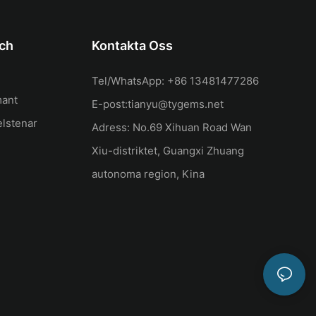
ch
Kontakta Oss
Tel/WhatsApp: +86 13481477286
mant
E-post:
tianyu@tygems.net
lstenar
Adress: No.69 Xihuan Road Wan
Xiu-distriktet, Guangxi Zhuang
autonoma region, Kina