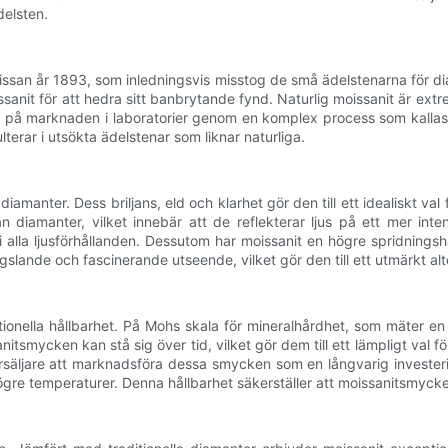
delsten.
ssan år 1893, som inledningsvis misstog de små ädelstenarna för di
sanit för att hedra sitt banbrytande fynd. Naturlig moissanit är extrem
lig på marknaden i laboratorier genom en komplex process som kall
lterar i utsökta ädelstenar som liknar naturliga.
amanter. Dess briljans, eld och klarhet gör den till ett idealiskt v
 diamanter, vilket innebär att de reflekterar ljus på ett mer int
 i alla ljusförhållanden. Dessutom har moissanit en högre spridningsha
ande och fascinerande utseende, vilket gör den till ett utmärkt altern
ionella hållbarhet. På Mohs skala för mineralhårdhet, som mäter en 
itsmycken kan stå sig över tid, vilket gör dem till ett lämpligt val fö
erförsäljare att marknadsföra dessa smycken som en långvarig investe
re temperaturer. Denna hållbarhet säkerställer att moissanitsmycken