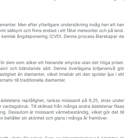
amanter. Men efter ytterligare undersökning insåg han att han
t sällsynt och finns endast i ett fåtal meteoriter och på land.
as kemisk ångdeponering (CVD). Denna process återskapar de
al för dem som söker ett hisnande smycke utan det höga priset.
ensivt och bländande sätt. Denna överlägsna briljansnivå gör
stighet än diamanter, vilket innebär att den sprider ljus i sitt
ativ till traditionella diamanter.
ädelstens reptålighet, rankas moissanit på 9,25, strax under
r vardagsbruk. Till skillnad från många andra ädelstenar flisas
ring. Dessutom är moissanit värmebeständig, vilket gör det till
 behåller sin skönhet och glans i många år framöver.