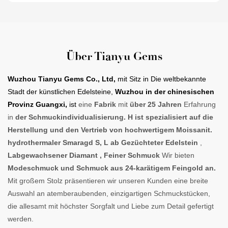
Über Tianyu Gems
Wuzhou Tianyu Gems Co., Ltd,
mit Sitz in
Die weltbekannte
Stadt der künstlichen Edelsteine,
Wuzhou
in der chinesischen
Provinz Guangxi,
ist
eine
Fabrik
mit
über 25 Jahren
Erfahrung
in
der Schmuckindividualisierung.
H ist spezialisiert auf die
Herstellung und den Vertrieb von hochwertigem Moissanit.
hydrothermaler Smaragd
S
, L
ab Gezüchteter Edelstein
,
L
abgewachsener Diamant
,
Feiner Schmuck
Wir bieten
Modeschmuck und Schmuck aus 24-karätigem Feingold an.
Mit großem Stolz präsentieren wir unseren Kunden eine breite
Auswahl an atemberaubenden, einzigartigen Schmuckstücken,
die allesamt mit höchster Sorgfalt und Liebe zum Detail gefertigt
werden.